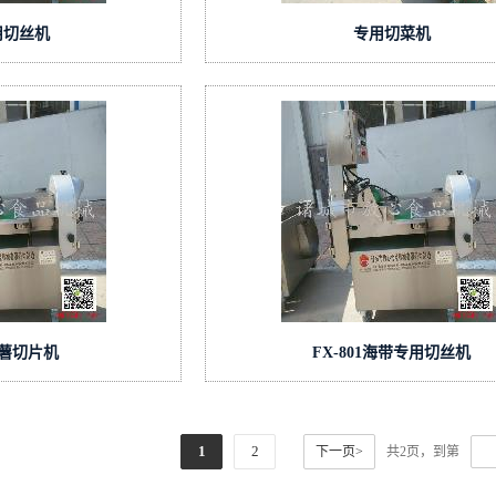
用切丝机
专用切菜机
1红薯切片机
FX-801海带专用切丝机
1
2
下一页>
共2页，到第