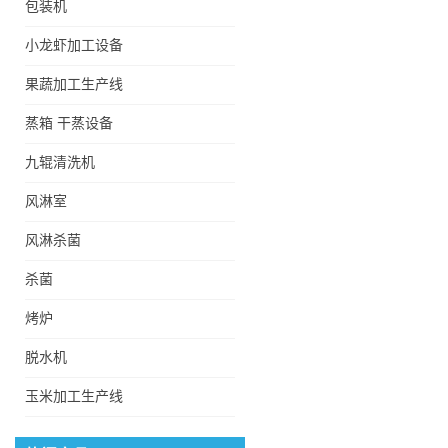
包装机
小龙虾加工设备
果蔬加工生产线
蒸箱 干蒸设备
全自动杂质滤浮清洗机
九辊清洗机
风淋室
低温酸梅汤巴氏杀菌冷却
风淋杀菌
机
杀菌
烤炉
FX5500型翻新机械根茎
脱水机
类高压喷淋清洗机
玉米加工生产线
滑子菇蒸煮机