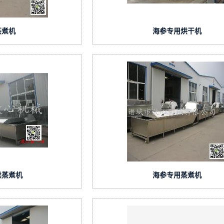
蒸煮机
海参专用烘干机
续蒸煮机
海参专用蒸煮机