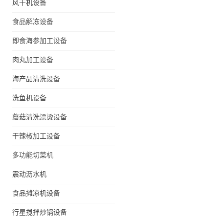
风干机设备
食品解冻设备
即食海参加工设备
肉丸加工设备
海产品清洗设备
洗鱼机设备
蘑菇清洗漂烫设备
干辣椒加工设备
多功能切菜机
震动沥水机
食品摊凉机设备
行星搅拌炒锅设备