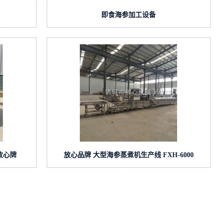
即食海参加工设备
放心牌
放心品牌 大型海参蒸煮机生产线 FXH-6000