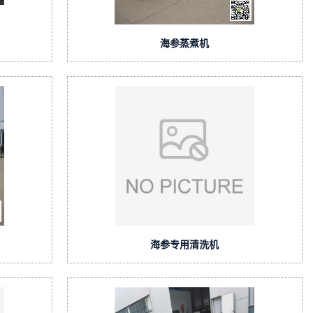
海参蒸煮机
海参专用清洗机