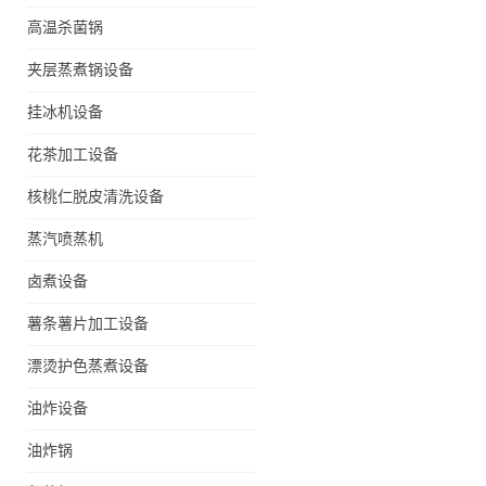
高温杀菌锅
夹层蒸煮锅设备
挂冰机设备
花茶加工设备
核桃仁脱皮清洗设备
蒸汽喷蒸机
卤煮设备
薯条薯片加工设备
漂烫护色蒸煮设备
油炸设备
油炸锅