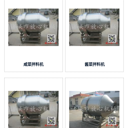
咸菜拌料机
酱菜拌料机