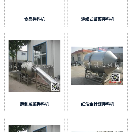
食品拌料机
连续式酱菜拌料机
腌制咸菜拌料机
红油金针菇拌料机