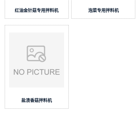
红油金针菇专用拌料机
泡菜专用拌料机
盐渍香菇拌料机