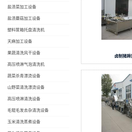
盐渍菜加工设备
盐渍蘑菇加工设备
塑料筐箱托盘清洗机
天麻加工设备
果蔬清洗风干设备
卤制猪蹄
高压喷淋气泡清洗机
蔬菜杀青漂烫设备
山野菜清洗漂烫设备
高压喷淋清洗设备
毛辊毛发去杂清洗设备
玉米清洗蒸煮设备