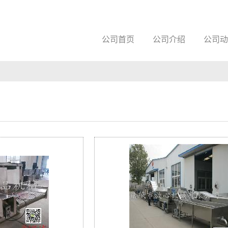
公司首页
公司介绍
公司动