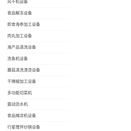
风干机设备
食品解冻设备
即食海参加工设备
肉丸加工设备
海产品清洗设备
洗鱼机设备
蘑菇清洗漂烫设备
干辣椒加工设备
多功能切菜机
震动沥水机
食品摊凉机设备
行星搅拌炒锅设备