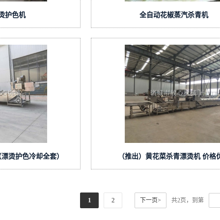
烫护色机
全自动花椒蒸汽杀青机
（漂烫护色冷却全套）
（推出）黄花菜杀青漂烫机 价格
1
2
下一页>
共2页，到第