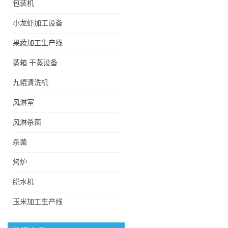
包装机
小龙虾加工设备
果蔬加工生产线
蒸箱 干蒸设备
全自动杂质滤浮清洗机
九辊清洗机
风淋室
低温酸梅汤巴氏杀菌冷却
风淋杀菌
机
杀菌
烤炉
FX5500型翻新机械根茎
脱水机
类高压喷淋清洗机
玉米加工生产线
滑子菇蒸煮机