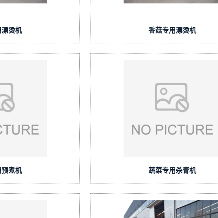
用漂烫机
香菇专用漂烫机
用预煮机
蔬菜专用杀青机