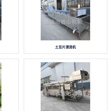
土豆片漂烫机