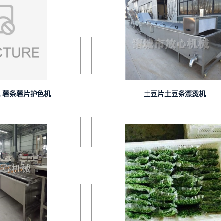
 薯条薯片护色机
土豆片土豆条漂烫机