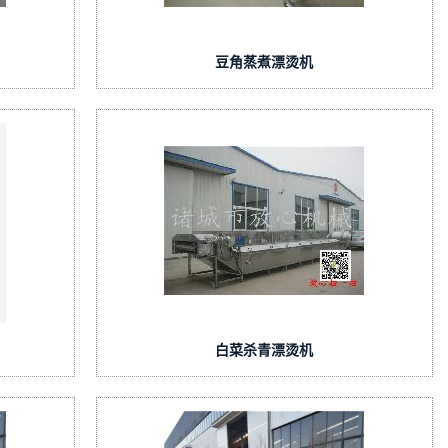
豆角蒸煮漂烫机
白菜杀青漂烫机