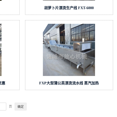
胡萝卜片漂烫生产线 FXT-6000
优惠
FXP大型蒲公英漂烫流水线 蒸汽加热
页