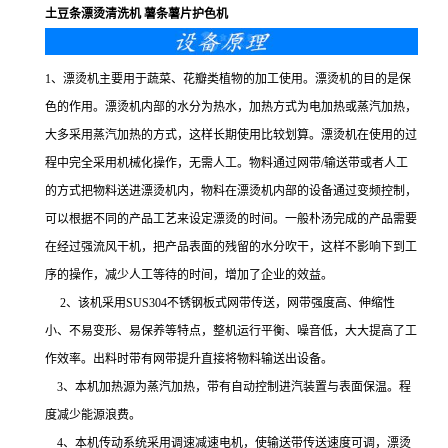
土豆条漂烫清洗机 薯条薯片护色机
1、漂烫机主要用于蔬菜、花瓣类植物的加工使用。漂烫机的目的是保
色的作用。漂烫机内部的水分为热水，加热方式为电加热或蒸汽加热，
大多采用蒸汽加热的方式，这样长期使用比较划算。漂烫机在使用的过
程中完全采用机械化操作，无需人工。物料通过网带/输送带或者人工
的方式把物料送进漂烫机内，物料在漂烫机内部的设备通过变频控制，
可以根据不同的产品工艺来设定漂烫的时间。一般朴汤完成的产品需要
在经过强流风干机，把产品表面的残留的水分吹干，这样不影响下到工
序的操作，减少人工等待的时间，增加了企业的效益。
2、该机采用SUS304不锈钢板式网带传送，网带强度高、伸缩性
小、不易变形、易保养等特点，整机运行平衡、噪音低，大大提高了工
作效率。出料时带有网带提升直接将物料输送出设备。
3、本机加热源为蒸汽加热，带有自动控制进汽装置与表面保温。程
度减少能源浪费。
4、本机传动系统采用调速减速电机，使输送带传送速度可调，漂烫