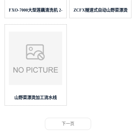
FXO-7000大型莲藕清洗机 2-
ZCFX隧道式自动山野菜漂烫
5吨|H 定做系列
护色机配置
山野菜漂烫加工流水线
下一页