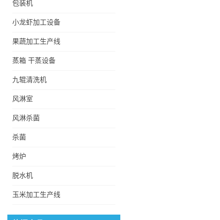
包装机
全自动杂质滤浮清洗机
小龙虾加工设备
果蔬加工生产线
蒸箱 干蒸设备
低温酸梅汤巴氏杀菌冷却
机
九辊清洗机
风淋室
FX5500型翻新机械根茎
风淋杀菌
类高压喷淋清洗机
杀菌
烤炉
滑子菇蒸煮机
脱水机
玉米加工生产线
香菇菌子蒸煮机