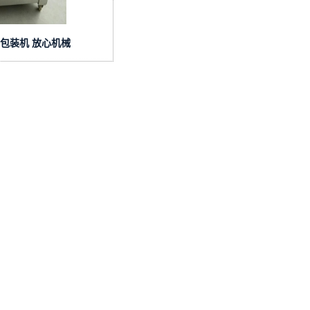
真空包装机 放心机械