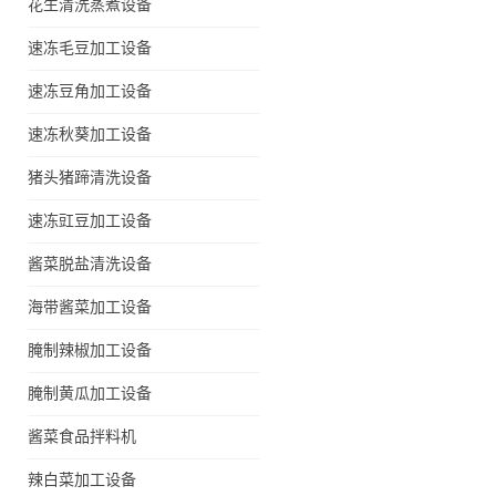
花生清洗蒸煮设备
速冻毛豆加工设备
速冻豆角加工设备
速冻秋葵加工设备
猪头猪蹄清洗设备
速冻豇豆加工设备
酱菜脱盐清洗设备
海带酱菜加工设备
腌制辣椒加工设备
腌制黄瓜加工设备
酱菜食品拌料机
辣白菜加工设备