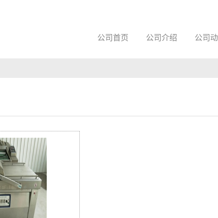
公司首页
公司介绍
公司动