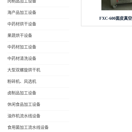
肉制品加工设备
海产品加工设备
FXC-600面皮
中药材烘干设备
果蔬烘干设备
中药材加工设备
中药材清洗设备
大型双螺旋烘干机
粉碎机、风选机
卤制品加工设备
休闲食品加工设备
油炸机流水线设备
食用菌加工流水线设备