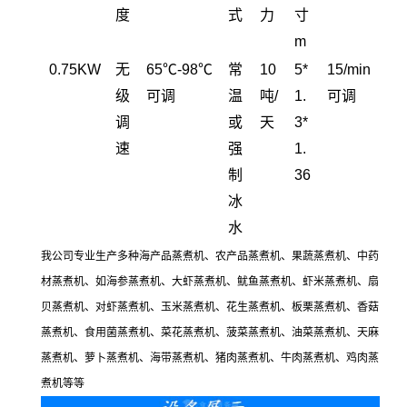
度
式
力
寸
m
0.75KW
无
65℃-98℃
常
10
5*
15/min
级
可调
温
吨/
1.
可调
调
或
天
3*
速
强
1.
制
36
冰
水
我公司专业生产多种海产品蒸煮机、农产品蒸煮机、果蔬蒸煮机、中药
材蒸煮机、如海参蒸煮机、大虾蒸煮机、鱿鱼蒸煮机、虾米蒸煮机、扇
贝蒸煮机、对虾蒸煮机、玉米蒸煮机、花生蒸煮机、板栗蒸煮机、香菇
蒸煮机、食用菌蒸煮机、菜花蒸煮机、菠菜蒸煮机、油菜蒸煮机、天麻
蒸煮机、萝卜蒸煮机、海带蒸煮机、猪肉蒸煮机、牛肉蒸煮机、鸡肉蒸
煮机等等