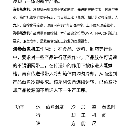
冷却与一体的新型产品。
海参蒸煮机
，冷却机采用优质不锈钢制作，先进的控制仪表，有造型美
观。操作机维护方便等特点，与目前土法（蒸煮）相比劳动强度低，人
力少，自控化程度高，温度可在98°内自动调控，上下层水温差较小，
海参蒸煮机
产品质量容易控制，本产品完全符号GMP，HACCP的认证
要求，卫生高率，是蔬菜食品加工行业的理想设备。
海参蒸煮机
工作原理：在食品、饮料、制药等行业
中，要求对一些产品进行蒸煮作业。产品放在可调速
的不锈钢网带上，在传送带的作用下按序进人蒸煮
槽，再有传送带带入冷却箱体内均匀冷却，从而达到
产品蒸煮冷却要求。该系列设备连续运转，已蒸煮冷
却产品被源源不断送人下一生产工序。
功率
运
蒸煮温度
冷
加
整
蒸煮时
行
却
工
机
间
速
方
能
尺