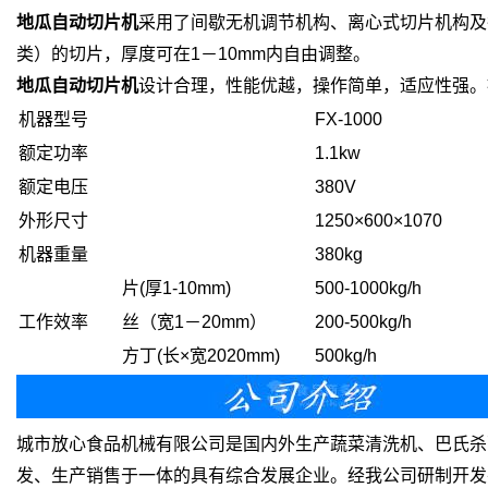
地瓜自动切片机
采用了间歇无机调节机构、离心式切片机构及
类）的切片，厚度可在1－10mm内自由调整。
地瓜自动切片机
设计合理，性能优越，操作简单，适应性强。
机器型号
FX-1000
额定功率
1.1kw
额定电压
380V
外形尺寸
1250×600×1070
机器重量
380kg
片(厚1-10mm)
500-1000kg/h
工作效率
丝（宽1－20mm）
200-500kg/h
方丁(长×宽2020mm)
500kg/h
城市放心食品机械有限公司是国内外生产蔬菜清洗机、巴氏杀
发、生产销售于一体的具有综合发展企业。经我公司研制开发