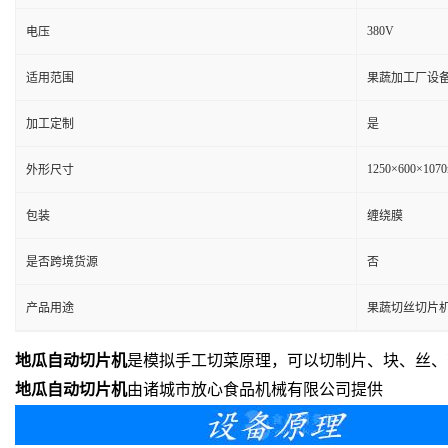
380V
电压
适用范围
果蔬加工厂设备
加工定制
是
1250×600×107
外形尺寸
包装
缠绕膜
是否跨境货源
否
产品用途
果蔬切丝切片
地瓜自动切片机
是模拟手工切菜原理，可以切制片、块、丝、
地瓜自动切片机
由诸城市放心食品机械有限公司提供