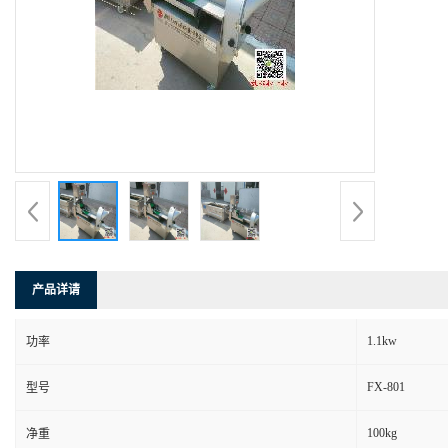
产品详请
1.1kw
功率
FX-801
型号
100kg
净重