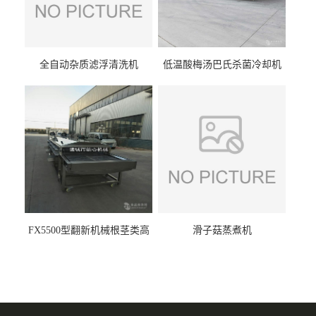
全自动杂质滤浮清洗机
低温酸梅汤巴氏杀菌冷却机
FX5500型翻新机械根茎类高
滑子菇蒸煮机
压喷淋清洗机