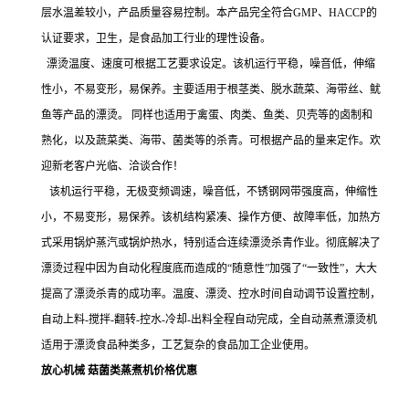
层水温差较小，产品质量容易控制。本产品完全符合GMP、HACCP的
认证要求，卫生，是食品加工行业的理性设备。
漂烫温度、速度可根据工艺要求设定。该机运行平稳，噪音低，伸缩
性小，不易变形，易保养。主要适用于根茎类、脱水蔬菜、海带丝、鱿
鱼等产品的漂烫。 同样也适用于禽蛋、肉类、鱼类、贝壳等的卤制和
熟化，以及蔬菜类、海带、菌类等的杀青。可根据产品的量来定作。欢
迎新老客户光临、洽谈合作！
该机运行平稳，无极变频调速，噪音低，不锈钢网带强度高，伸缩性
小，不易变形，易保养。该机结构紧凑、操作方便、故障率低，加热方
式采用锅炉蒸汽或锅炉热水，特别适合连续漂烫杀青作业。彻底解决了
漂烫过程中因为自动化程度底而造成的“随意性”加强了“一致性”，大大
提高了漂烫杀青的成功率。温度、漂烫、控水时间自动调节设置控制，
自动上料-搅拌-翻转-控水-冷却-出料全程自动完成，全自动蒸煮漂烫机
适用于漂烫食品种类多，工艺复杂的食品加工企业使用。
放心机械 菇菌类蒸煮机价格优惠