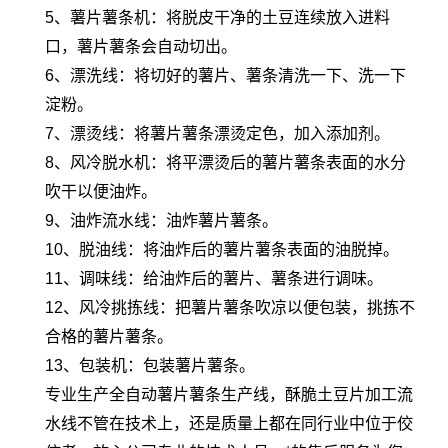
5、薯片薯条机：将脱皮干净的土豆连续放入进料
口，薯片薯条会自动切出。
6、漂洗线：将切好的薯片、薯条清洗一下、洗一下
淀粉。
7、漂烫线：将薯片薯条漂烫定色，加入添加剂。
8、风冷脱水机：将平漂烫后的薯片薯条表面的水分
吹干以便油炸。
9、油炸流水线：油炸薯片薯条。
10、脱油线：将油炸后的薯片薯条表面的油脱掉。
11、调味线：给油炸后的薯片、薯条进行调味。
12、风冷挑拣线：把薯片薯条吹凉以便包装，挑拣不
合格的薯片薯条。
13、包装机：包装薯片薯条。
专业生产全自动薯片薯条生产线，酥脆土豆片加工流
水线不管在技术上，还是质量上都在同行业中位于佼