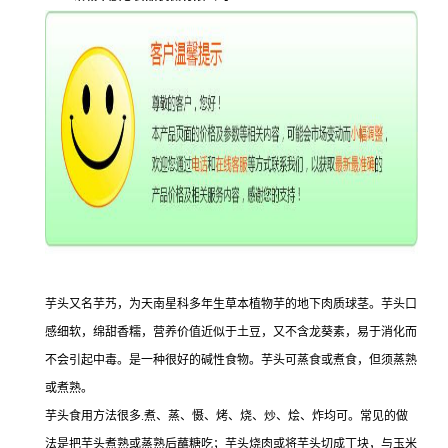
芋头又名芋艿，为天南星科多年生草本植物芋的地下肉质球茎。芋头口
感细软，绵甜香糯，营养价值近似于土豆，又不含龙葵素，易于消化而
不会引起中毒。是一种很好的碱性食物。芋头可蒸食或煮食，但须蒸熟
或煮熟。
芋头食用方法很多.煮、蒸、慑、烤、烧、炒、烩、炸均可。常见的做
法是把芋头煮熟或蒸熟后蘸糖吃；芋头烧肉或将芋头切成丁块，与玉米