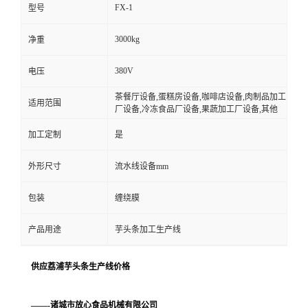
FX-1
型号
3000kg
净重
380V
电压
茶餐厅设备,蛋糕房设备,咖啡店设备,肉制品加工
适用范围
厂设备,冷冻食品厂设备,果蔬加工厂设备,其他
加工定制
是
外形尺寸
流水线设备mm
包装
缠绕膜
产品用途
芋头条加工生产线
供应荔浦芋头条生产线价格
——-诸城市放心食品机械有限公司