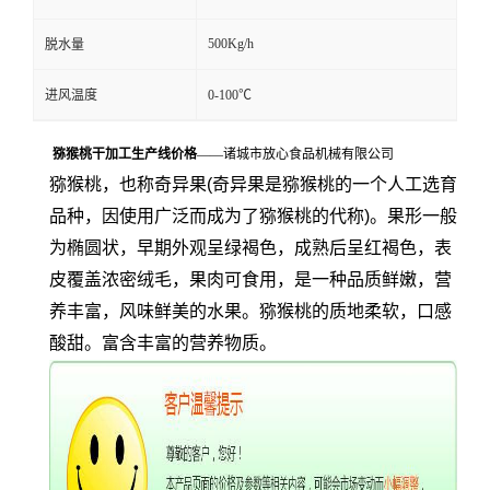
500Kg/h
脱水量
进风温度
0-100℃
猕猴桃干加工生产线价格
——诸城市放心食品机械有限公司
猕猴桃，也称奇异果(奇异果是猕猴桃的一个人工选育
品种，因使用广泛而成为了猕猴桃的代称)。果形一般
为椭圆状，早期外观呈绿褐色，成熟后呈红褐色，表
皮覆盖浓密绒毛，果肉可食用，是一种品质鲜嫩，营
养丰富，风味鲜美的水果。猕猴桃的质地柔软，口感
酸甜。富含丰富的营养物质。