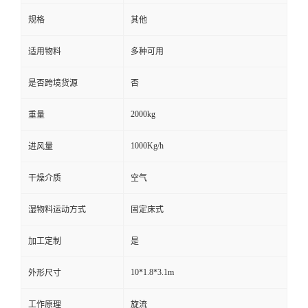
规格
其他
适用物料
多种可用
是否跨境货源
否
2000kg
重量
1000Kg/h
进风量
干燥介质
空气
湿物料运动方式
固定床式
加工定制
是
10*1.8*3.1m
外形尺寸
工作原理
旋流