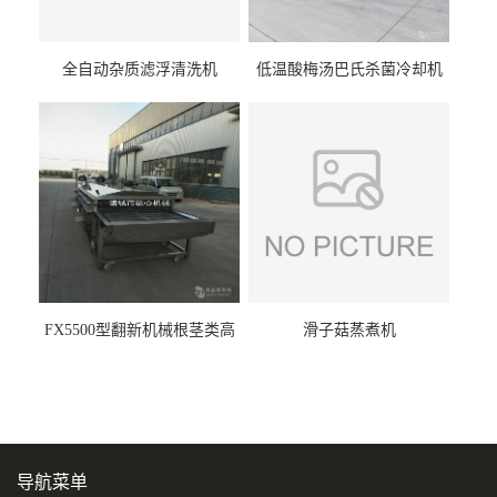
全自动杂质滤浮清洗机
低温酸梅汤巴氏杀菌冷却机
FX5500型翻新机械根茎类高
滑子菇蒸煮机
压喷淋清洗机
导航菜单