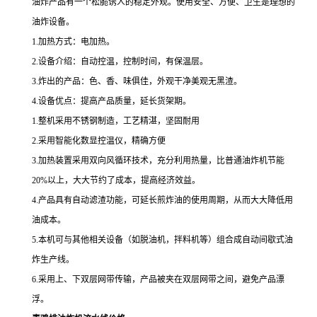
油炸产品有一个松脆诱人的稳定外观。使用安全、方便、卫生是理想的
油炸设备。
1.加热方式：电加热。
2.设备介绍：自动控温，控制时间，有保温层。
3.炸出的产品：色、香、味俱佳，外观干净美观无黑渣。
4.设备优点：提高产品质量，延长货架期。
1.整机采用不锈钢制造，工艺精湛，坚固耐用
2.采用智能化数显控温仪，精确方便
3.加热装置采用双向风循环技术，充分利用热量，比普通油炸机节能
20%以上，大大节约了成本，提高经济效益。
4.产品具有自动滤渣功能，可延长煎炸油的使用周期，从而大大降低用
油成本。
5.本机可与其他相关设备（如脱油机，拌料机等）组合成自动间歇式油
炸生产线。
6.采用上、下双层网带传输，产品被夹在双层网带之间，避免产品漂
浮。