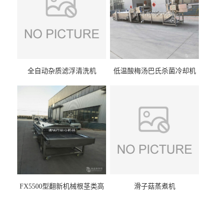
全自动杂质滤浮清洗机
低温酸梅汤巴氏杀菌冷却机
FX5500型翻新机械根茎类高
滑子菇蒸煮机
压喷淋清洗机