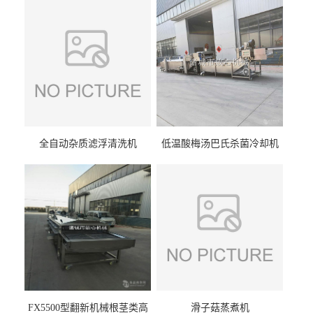
全自动杂质滤浮清洗机
低温酸梅汤巴氏杀菌冷却机
FX5500型翻新机械根茎类高
滑子菇蒸煮机