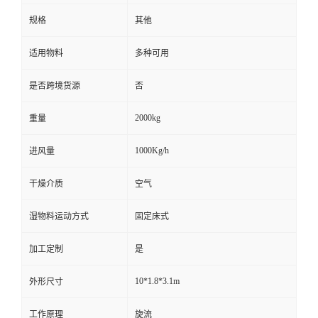
规格
其他
适用物料
多种可用
是否跨境货源
否
2000kg
重量
1000Kg/h
进风量
干燥介质
空气
湿物料运动方式
固定床式
加工定制
是
10*1.8*3.1m
外形尺寸
工作原理
旋流