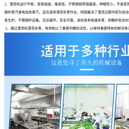
2、漂烫机运行平稳，变频调速，噪音低，不锈钢网带强度高，伸缩性小，不易变形
锅炉蒸汽或电加热蒸汽，适合连续漂烫杀青作业，彻底解决了漂烫过程中因为自动
发生炉，不需锅炉设备。无压操作，安全可靠。该机具有快速杀青，抑酶护色及时
3、通过漂烫机漂烫杀青，有效制止了果蔬中酶的活性，以保持果蔬特有的鲜活色