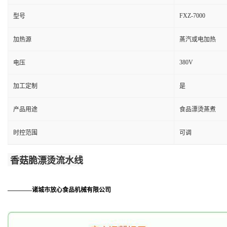
FXZ-7000
型号
加热源
蒸汽或电加热
380V
电压
加工定制
是
产品用途
食品漂烫蒸煮
时控范围
可调
香菇脆漂烫流水线
————诸城市放心食品机械有限公司