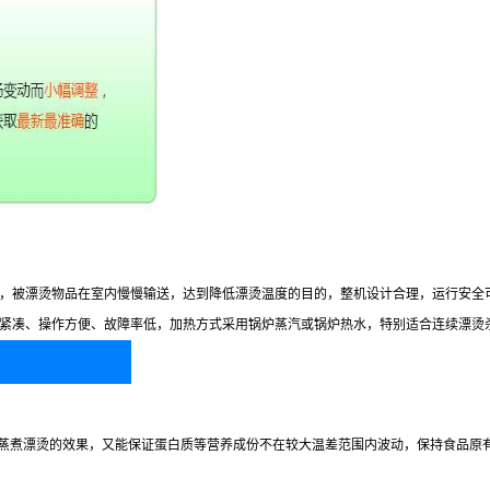
，被漂烫物品在室内慢慢输送，达到降低漂烫温度的目的，整机设计合理，运行安全
紧凑、操作方便、故障率低，加热方式采用锅炉蒸汽或锅炉热水，特别适合连续漂烫
起到蒸煮漂烫的效果，又能保证蛋白质等营养成份不在较大温差范围内波动，保持食品