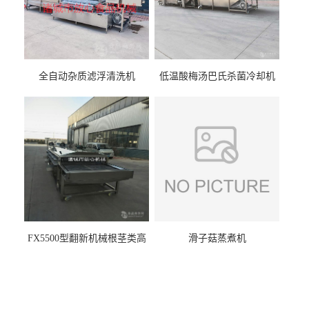
全自动杂质滤浮清洗机
低温酸梅汤巴氏杀菌冷却机
FX5500型翻新机械根茎类高
滑子菇蒸煮机
压喷淋清洗机