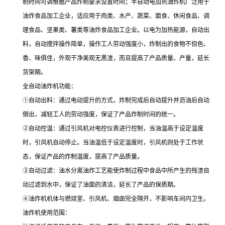
制时间可调根据产品炸制要求设置时间；半自动电加热油炸机广泛用于
油炸食品加工企业，适应用于肉类、水产、蔬菜、面食、休闲食品、调
理食品、坚果类、薯类等油炸食品加工企业。以电为加热能源，自动出
料，自动搅拌操作简单，操作工人劳动强度小，炸制出的食物不但色、
香、味俱佳，外观干净美观无黑渣，而且提高了产品质量、产量，延长
货架期。
全自动油炸机功能：
①自动出料：通过电动提升的方式，炸制完成后自动提升并沥油后自动
倒出，减轻工人的劳动强度，保证了产品炸制时间的统一。
②自动控温：通过引风机对电控仪表进行控制，当油温高于设定温度
时，引风机自动停止。当油温低于设定温度时，引风机则处于工作状
态，保证产品的炸制温度，提高了产品质量。
③自动过滤：油水分离油炸工艺能使炸制过程中食品中所产生的残渣自
动过滤到水中，保证了油面的清洁，延长了产品的保质期。
④油炸机机体与燃烧室、引风机、烟囱完全隔开，不影响车间内卫生。
油炸机使用范围：