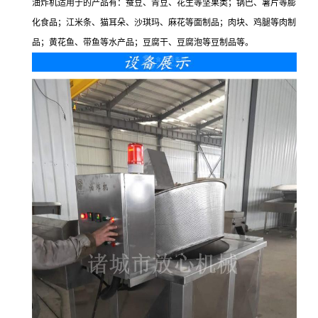
油炸机适用于的产品有：蚕豆、青豆、花生等坚果类；锅巴、薯片等膨
化食品；江米条、猫耳朵、沙琪玛、麻花等面制品；肉块、鸡腿等肉制
品；黄花鱼、带鱼等水产品；豆腐干、豆腐泡等豆制品等。