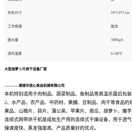
10*1.8*3.1m
外形尺寸
工作原理
旋流
500Kg/h
脱水量
进风温度
0-100℃
大型胡萝卜片烘干设备厂家
————诸城市放心食品机械有限公司
本机特别适用于肉制品、蔬菜制品、鱼制品等高温杀菌后包装
2、水产品、农产品、中药材、果脯、豆制品、肉干等食品的
果品、山楂片、蒜片、蒲公英、苹果片、南瓜、胡萝卜、魔芋
连续式网带烘干机是成批生产用的连续式干燥设备，用于透气
燥速度快、蒸发强度高、产品质量好的优点。