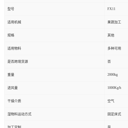
FX11
型号
适用机械
果蔬加工
规格
其他
适用物料
多种可用
是否跨境货源
否
2000kg
重量
1000Kg/h
进风量
干燥介质
空气
湿物料运动方式
固定床式
加工定制
是