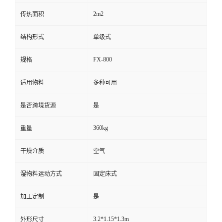
2m2
传热面积
结构形式
单级式
FX-800
规格
适用物料
多种可用
是否跨境货源
是
360kg
重量
干燥介质
空气
湿物料运动方式
固定床式
加工定制
是
3.2*1.15*1.3m
外形尺寸