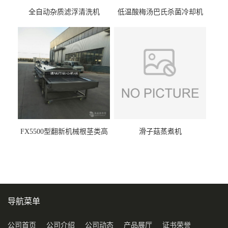
全自动杂质滤浮清洗机
低温酸梅汤巴氏杀菌冷却机
FX5500型翻新机械根茎类高
滑子菇蒸煮机
压喷淋清洗机
导航菜单
公司首页
公司介绍
公司动态
产品展厅
证书荣誉