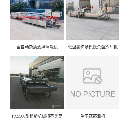
全自动杂质滤浮清洗机
低温酸梅汤巴氏杀菌冷却机
FX5500型翻新机械根茎类高
滑子菇蒸煮机
压喷淋清洗机