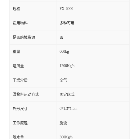
FX-6000
规格
适用物料
多种可用
是否跨境货源
否
600kg
重量
1200Kg/h
进风量
干燥介质
空气
湿物料运动方式
固定床式
6*1.3*1.5m
外形尺寸
工作原理
旋流
300Kg/h
脱水量