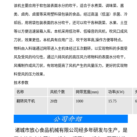
该机主要应用于软包装表面水分的吹干，适合于水煮菜、调味菜、酱
类、卤肉、卤蛋等采用塑料袋包装的食品，经过高温（低温）杀菌、冷
却后，用将袋包装表面的水分吹干，还可以吹干各种蔬菜、水果、土豆
等以方便迅速装箱入库。本机采用低功率、低噪音的风机，吹风口成风
刀状，效果更佳。本机具有应用广泛、吹干效率高,操作方便等特点。
物料由入料端通过网带进入主机体经过五次翻转，以实现物料的多面受
风及受风的均匀性，通过六排风机的高压风力将物料的表面水分吹干，
风嘴制作成风刀状，有效地提高了风机产生的风量压力，更好的实现物
料受风的压力效果，
技术参数
名称
风机个数
网带宽度(mm)
功率(KW)
翻转风干机
20台
1000
15.75
6
诸城市放心食品机械有限公司经多年研发与生产，是