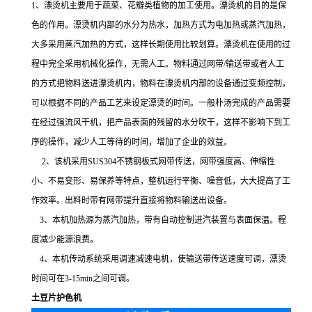
1、漂烫机主要用于蔬菜、花瓣类植物的加工使用。漂烫机的目的是保
色的作用。漂烫机内部的水分为热水，加热方式为电加热或蒸汽加热，
大多采用蒸汽加热的方式，这样长期使用比较划算。漂烫机在使用的过
程中完全采用机械化操作，无需人工。物料通过网带/输送带或者人工
的方式把物料送进漂烫机内，物料在漂烫机内部的设备通过变频控制，
可以根据不同的产品工艺来设定漂烫的时间。一般朴汤完成的产品需要
在经过强流风干机，把产品表面的残留的水分吹干，这样不影响下到工
序的操作，减少人工等待的时间，增加了企业的效益。
2、该机采用SUS304不锈钢板式网带传送，网带强度高、伸缩性
小、不易变形、易保养等特点，整机运行平衡、噪音低，大大提高了工
作效率。出料时带有网带提升直接将物料输送出设备。
3、本机加热源为蒸汽加热，带有自动控制进汽装置与表面保温。程
度减少能源浪费。
4、本机传动系统采用调速减速电机，使输送带传送速度可调，漂烫
时间可在3-15min之间可调。
土豆片护色机