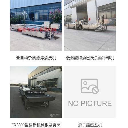
全自动杂质滤浮清洗机
低温酸梅汤巴氏杀菌冷却机
FX5500型翻新机械根茎类高
滑子菇蒸煮机