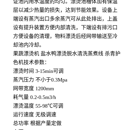
证池内用水温度的均匀。漂烫池槽体加有保温
层以减少热量的损失，达到节能效果。设备上
端设有蒸汽出口多余蒸汽可从此处排出，上盖
设有提升装置方便内部清洗，下端设有排污口
方便设备的清理，物料漂烫后经网带输送至冷
却池内冷却。
果蔬漂烫机 盐水鸭漂烫脱水清洗蒸煮线 杀青护
色机技术参数：
漂烫时间 3-15min可调
蒸汽压力 不小于0.3Mpa
网带宽度 1200mm
耗气量 0.2-0.5m3/h
漂烫温度 55-98℃可调
运行速度 无极调速
总功率 根据产量定做