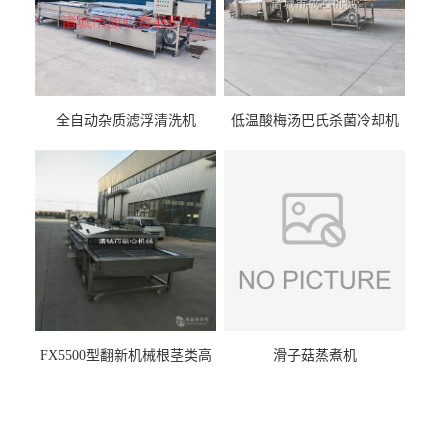
全自动杂质滤浮清洗机
低温酸梅汤巴氏杀菌冷却机
FX5500型翻新机械根茎类高
滑子菇蒸煮机
压喷淋清洗机