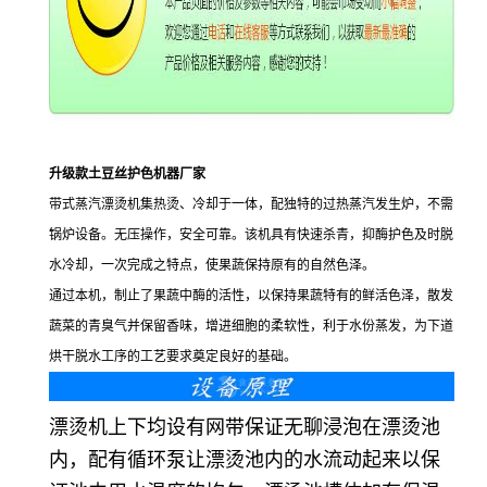
升级款土豆丝护色机器厂家
带式蒸汽漂烫机集热烫、冷却于一体，配独特的过热蒸汽发生炉，不需
锅炉设备。无压操作，安全可靠。该机具有快速杀青，抑酶护色及时脱
水冷却，一次完成之特点，使果蔬保持原有的自然色泽。
通过本机，制止了果蔬中酶的活性，以保持果蔬特有的鲜活色泽，散发
蔬菜的青臭气并保留香味，增进细胞的柔软性，利于水份蒸发，为下道
烘干脱水工序的工艺要求奠定良好的基础。
漂烫机上下均设有网带保证无聊浸泡在漂烫池
内，配有循环泵让漂烫池内的水流动起来以保