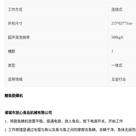
工作方式
连续式
215*82*75cm
外形尺寸
500kg/h
超声清洗频率
1
槽数
类型
一体式
适用领域
五金行业
鲤鱼脱磷机
诸城市放心食品机械有限公司
1、将脱鱼鳞机放置平稳，接通电源，放入鱼后，按下电源开关，开始工作
2. 工作原理是通过毛辊与鱼以及鱼与鱼之间的摩擦去鱼鳞，去鳞干净，鱼体无损伤