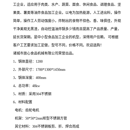
工企业，适应用于肉类、水产、蔬菜、面食、休闲食品、调理食品、坚
果类、薯类等油炸食品加工企业。以电为加热能源，人工进出料，操作
简单，操作工人劳动强度小，炸制出的食物不但色、香、味俱佳，外观
干净美观无黑渣，自动控温油炸锅多少钱而且提高了产品质量、产量，
延长货架期。是中小型食品加工企业的机型，深得用户信赖。 可根据
客户工艺要求加工定做，型号不同，价格不同。欢迎选购！
诸城市放心食品机械有限公司荣誉出品。
1、锅体直径：1200
2、外部尺寸：1700*1300*1450mm
3、锅体深度：400mm
4、总功率：48kw
5、材质：采用304不锈钢
6、材料配置
电机：齿轮电机
机架：50*50*2mm矩型不锈钢方管
其它材料：304不锈钢板剪、折、焊合而成