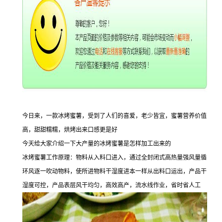
今日来，一款冰烤蜜薯，受到了人们的喜爱，老少皆宜，蜜薯营养价值
高，甜甜糯糯，烘烤出来口感更是好
今天给大家介绍一下大产量的冰烤蜜薯是怎样加工出来的
冰烤蜜薯工作原理：物料从入料口进入，通过全封闭式高热量强风量循
环风逐一吹动物料，使所进物料干湿度进本一样从出料口运出，产品干
湿度可控，产品表层风干均匀，高效高产，流水线作业，省时省人工