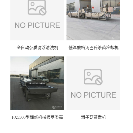
全自动杂质滤浮清洗机
低温酸梅汤巴氏杀菌冷却机
FX5500型翻新机械根茎类高
滑子菇蒸煮机
压喷淋清洗机