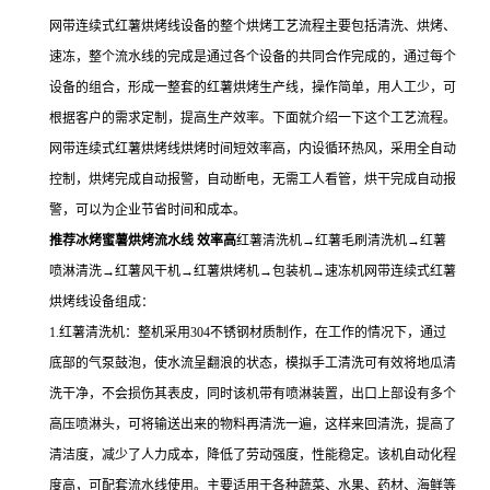
网带连续式红薯烘烤线设备的整个烘烤工艺流程主要包括清洗、烘烤、
速冻，整个流水线的完成是通过各个设备的共同合作完成的，通过每个
设备的组合，形成一整套的红薯烘烤生产线，操作简单，用人工少，可
根据客户的需求定制，提高生产效率。下面就介绍一下这个工艺流程。
网带连续式红薯烘烤线烘烤时间短效率高，内设循环热风，采用全自动
控制，烘烤完成自动报警，自动断电，无需工人看管，烘干完成自动报
警，可以为企业节省时间和成本。
推荐冰烤蜜薯烘烤流水线 效率高
红薯清洗机→红薯毛刷清洗机→红薯
喷淋清洗→红薯风干机→红薯烘烤机→包装机→速冻机网带连续式红薯
烘烤线设备组成：
1.红薯清洗机：整机采用304不锈钢材质制作，在工作的情况下，通过
底部的气泵鼓泡，使水流呈翻浪的状态，模拟手工清洗可有效将地瓜清
洗干净，不会损伤其表皮，同时该机带有喷淋装置，出口上部设有多个
高压喷淋头，可将输送出来的物料再清洗一遍，这样来回清洗，提高了
清洁度，减少了人力成本，降低了劳动强度，性能稳定。该机自动化程
度高，可配套流水线使用。主要适用于各种蔬菜、水果、药材、海鲜等