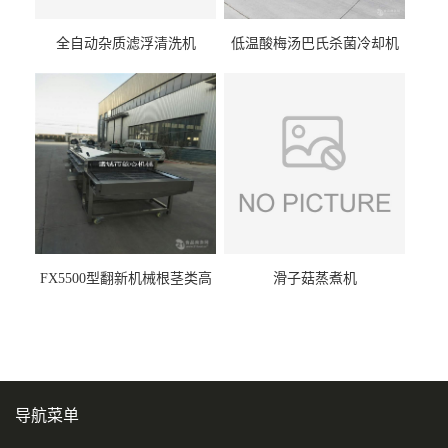
全自动杂质滤浮清洗机
低温酸梅汤巴氏杀菌冷却机
FX5500型翻新机械根茎类高
滑子菇蒸煮机
压喷淋清洗机
导航菜单