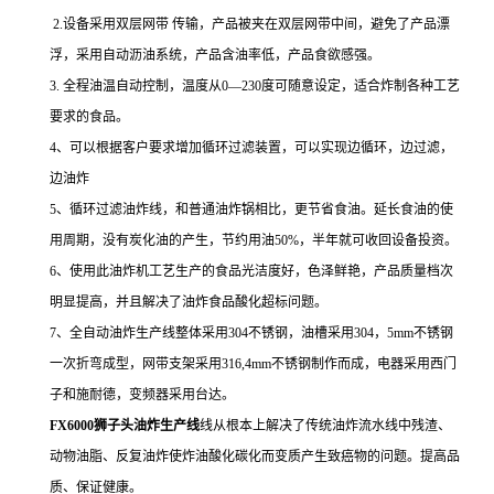
2.设备采用双层网带 传输，产品被夹在双层网带中间，避免了产品漂
浮，采用自动沥油系统，产品含油率低，产品食欲感强。
3. 全程油温自动控制，温度从0—230度可随意设定，适合炸制各种工艺
要求的食品。
4、可以根据客户要求增加循环过滤装置，可以实现边循环，边过滤，
边油炸
5、循环过滤油炸线，和普通油炸锅相比，更节省食油。延长食油的使
用周期，没有炭化油的产生，节约用油50%，半年就可收回设备投资。
6、使用此油炸机工艺生产的食品光洁度好，色泽鲜艳，产品质量档次
明显提高，并且解决了油炸食品酸化超标问题。
7、全自动油炸生产线整体采用304不锈钢，油槽采用304，5mm不锈钢
一次折弯成型，网带支架采用316,4mm不锈钢制作而成，电器采用西门
子和施耐德，变频器采用台达。
FX6000狮子头油炸生产线
线从根本上解决了传统油炸流水线中残渣、
动物油脂、反复油炸使炸油酸化碳化而变质产生致癌物的问题。提高品
质、保证健康。