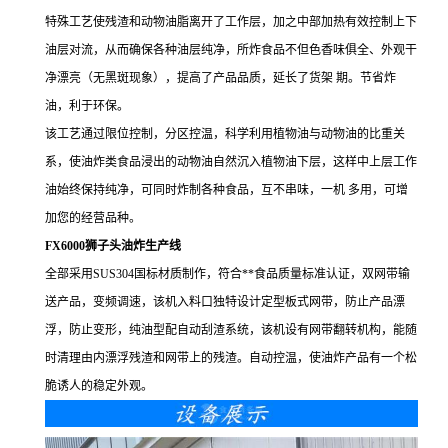
特殊工艺使残渣和动物油脂离开了工作层，加之中部加热有效控制上下
油层对流，从而确保各种油层纯净，所炸食品不但色香味俱全、外观干
净漂亮（无黑斑现象），提高了产品品质，延长了货架 期。节省炸
油，利于环保。
该工艺通过限位控制，分区控温，科学利用植物油与动物油的比重关
系，使油炸类食品浸出的动物油自然沉入植物油下层，这样中上层工作
油始终保持纯净，可同时炸制各种食品，互不串味，一机 多用，可增
加您的经营品种。
FX6000狮子头油炸生产线
全部采用SUS304国标材质制作，符合**食品质量标准认证，双网带输
送产品，变频调速，该机入料口独特设计定型板式网带，防止产品漂
浮，防止变形，纯油型配自动刮渣系统，该机设有网带翻转机构，能随
时清理由内漂浮残渣和网带上的残渣。自动控温，使油炸产品有一个松
脆诱人的稳定外观。