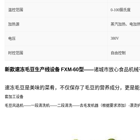
温控范围
0-100摄氏度
加热源
蒸汽加热、电加
380V
电压
时控范围
自由控制
新款速冻毛豆生产线设备 FXM-60型——
诸城市放心食品机械
速冻毛豆是美味的菜肴，不仅保存了毛豆的营养成分，更是能
套加工设备
毛豆风选机——一段清洗机——二段清洗——去毛发机器（根据要求添加）-漂烫