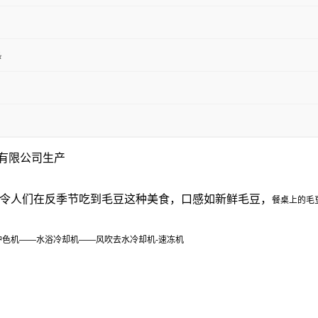
热
有限公司生产
令人们在反季节吃到毛豆这种美食，口感如新鲜毛豆，
餐桌上的毛
护色机——水浴冷却机——风吹去水冷却机-速冻机