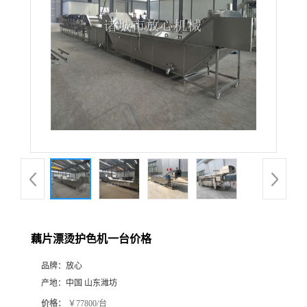
藕片漂烫护色机一台价格
品牌：
放心
产地：
中国 山东潍坊
价格：
￥77800/台