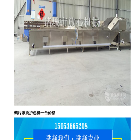
藕片漂烫护色机一台价格