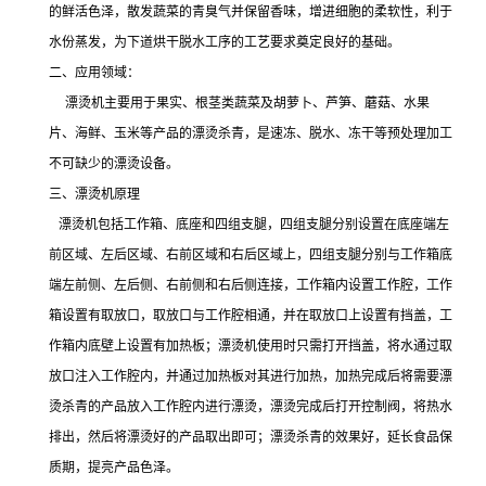
的鲜活色泽，散发蔬菜的青臭气并保留香味，增进细胞的柔软性，利于
水份蒸发，为下道烘干脱水工序的工艺要求奠定良好的基础。
二、应用领域：
漂烫机主要用于果实、根茎类蔬菜及胡萝卜、芦笋、蘑菇、水果
片、海鲜、玉米等产品的漂烫杀青，是速冻、脱水、冻干等预处理加工
不可缺少的漂烫设备。
三、漂烫机原理
漂烫机包括工作箱、底座和四组支腿，四组支腿分别设置在底座端左
前区域、左后区域、右前区域和右后区域上，四组支腿分别与工作箱底
端左前侧、左后侧、右前侧和右后侧连接，工作箱内设置工作腔，工作
箱设置有取放口，取放口与工作腔相通，并在取放口上设置有挡盖，工
作箱内底壁上设置有加热板；漂烫机使用时只需打开挡盖，将水通过取
放口注入工作腔内，并通过加热板对其进行加热，加热完成后将需要漂
烫杀青的产品放入工作腔内进行漂烫，漂烫完成后打开控制阀，将热水
排出，然后将漂烫好的产品取出即可；漂烫杀青的效果好，延长食品保
质期，提亮产品色泽。