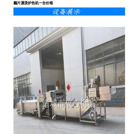
藕片漂烫护色机一台价格