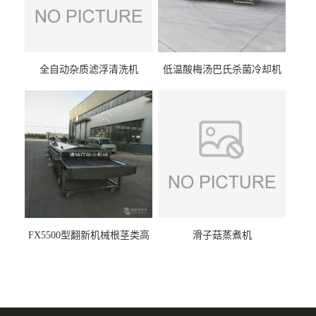
全自动杂质滤浮清洗机
低温酸梅汤巴氏杀菌冷却机
FX5500型翻新机械根茎类高
滑子菇蒸煮机
压喷淋清洗机