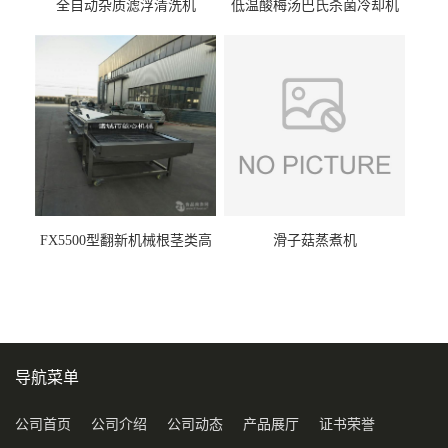
全自动杂质滤浮清洗机
低温酸梅汤巴氏杀菌冷却机
FX5500型翻新机械根茎类高
滑子菇蒸煮机
压喷淋清洗机
导航菜单
公司首页
公司介绍
公司动态
产品展厅
证书荣誉