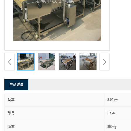
产品详请
8.05kw
功率
FX-6
型号
860kg
净重