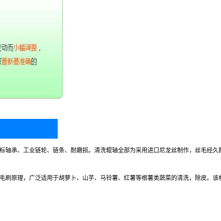
标轴承、工业链轮、链条、耐磨损。清洗辊轴全部为采用进口尼龙丝制作，丝毛经久
刷原理，广泛适用于胡萝卜、山芋、马铃薯、红薯等根薯类蔬菜的清洗，除皮。该机