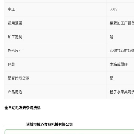
380V
电压
适用范围
果蔬加工厂设
加工定制
是
3500*1250*13
外形尺寸
包装
木箱或薄膜
是否跨境货源
是
产品用途
橙子水果类清
全自动毛发去杂清洗机
——————诸城市放心食品机械有限公司