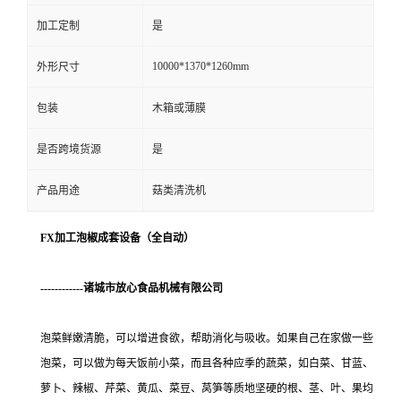
加工定制
是
10000*1370*1260mm
外形尺寸
包装
木箱或薄膜
是否跨境货源
是
产品用途
菇类清洗机
FX加工泡椒成套设备（全自动）
------------诸城市放心食品机械有限公司
泡菜鲜嫩清脆，可以增进食欲，帮助消化与吸收。如果自己在家做一些
泡菜，可以做为每天饭前小菜，而且各种应季的蔬菜，如白菜、甘蓝、
萝卜、辣椒、芹菜、黄瓜、菜豆、莴笋等质地坚硬的根、茎、叶、果均