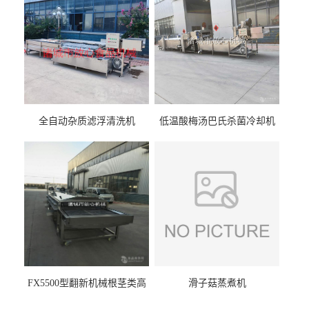
全自动杂质滤浮清洗机
低温酸梅汤巴氏杀菌冷却机
FX5500型翻新机械根茎类高
滑子菇蒸煮机
压喷淋清洗机