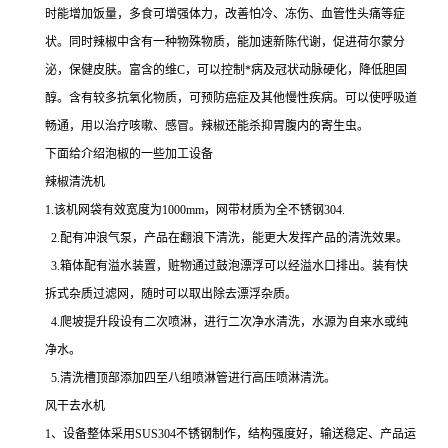
时能增加饭量，多食可增强体力，改善怕冷、冻伤、血管性头痛等症
状。同时辣椒中含有一种物殊物质，能加速新陈代谢，促进荷尔蒙分
泌，保健皮肤。富含的维C，可以控制*病及冠状动脉硬化，降低胆固
醇。含有较多抗氧化物质，可预防癌症及其他慢性疾病。可以使呼吸道
畅通，用以治疗咳嗽、感冒。辣椒还能杀抑胃腹内的寄生虫。
下面给介绍泡椒的一些加工设备
辣椒清洗机
1.该机网袋有效宽度为1000mm，网带材质为全不锈钢304.
2.配有冲浪气泵，产品在翻浪下清洗，能更大发挥产品的清洗效果。
3.箱体配有溢水装置，赃物通过鼓泡漂浮可以经溢水口排出。装有快
拆式杂质过滤网，随时可以取出除去漂浮杂质。
4.爬坡提升段设有二次喷淋，进行二次净水清洗，水源为自来水或纯
净水。
5.清洗槽顶部添加四至八组喷淋管进行高压喷淋清洗。
风干去水机
1、设备整体采用SUS304不锈钢制作，结构强度好，输送稳定、产品运