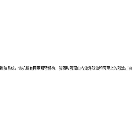
自动刮渣系统，该机设有网带翻转机构，能随时清理由内漂浮残渣和网带上的残渣。自