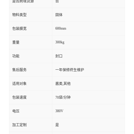
是否跨境货源
否
物料类型
固体
600mm
包装膜宽
300kg
重量
功能
封口
售后服务
一年保修终生维护
适用对象
酱类,其他
包装速度
70袋/分钟
380V
电压
加工定制
是