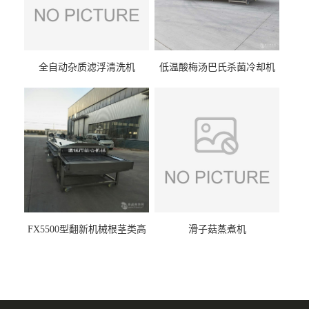
全自动杂质滤浮清洗机
低温酸梅汤巴氏杀菌冷却机
FX5500型翻新机械根茎类高
滑子菇蒸煮机
压喷淋清洗机