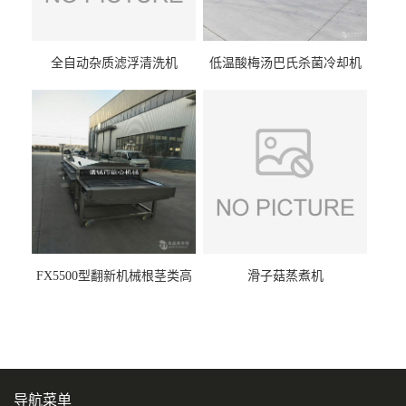
全自动杂质滤浮清洗机
低温酸梅汤巴氏杀菌冷却机
FX5500型翻新机械根茎类高
滑子菇蒸煮机
压喷淋清洗机
导航菜单