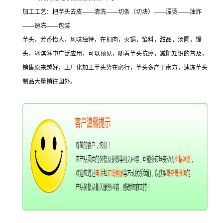
加工工艺：把芋头去皮——清洗——切条（切块）——漂烫——油炸
——速冻——包装
芋头，芳香怡人，风味独特，在扣肉，火锅，馅料，甜品，汤圆，馒
头，冰淇淋中广泛应用，可以预见，随着芋头抗癌，减肥知识的普及，
销售原来越好，工厂化加工芋头势在必行，芋头多产于南方，速冻芋头
制品大量销往国外。