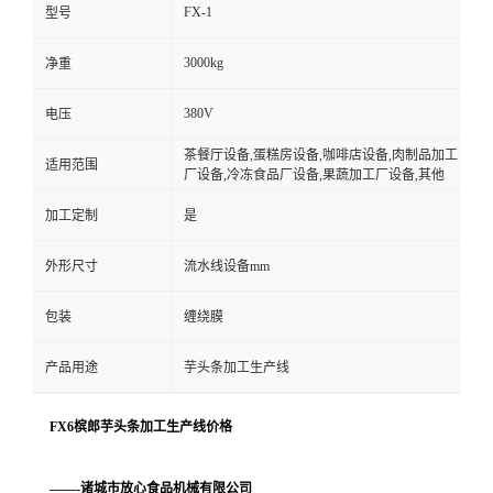
FX-1
型号
3000kg
净重
380V
电压
茶餐厅设备,蛋糕房设备,咖啡店设备,肉制品加工
适用范围
厂设备,冷冻食品厂设备,果蔬加工厂设备,其他
加工定制
是
外形尺寸
流水线设备mm
包装
缠绕膜
产品用途
芋头条加工生产线
FX6槟郎芋头条加工生产线价格
——-诸城市放心食品机械有限公司