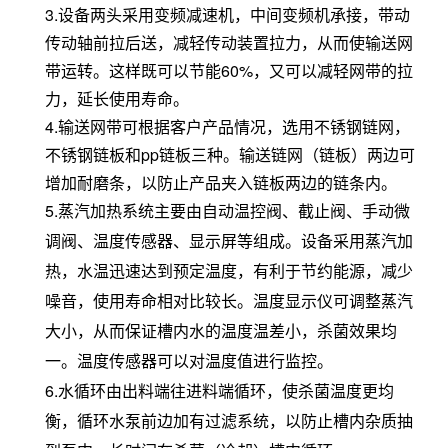
3.设备两头采用变频减速机，中间变频机承接，带动
传动轴前拉后送，减轻传动装置拉力，从而使输送网
带运转。这样
既
可以节能60%，又可以减轻网带的拉
力，延长使用寿命。
4.
输送网带
可根据客户产品情况，选用不锈钢链网，
不锈钢
链板和pp链板三种
。
输送链网（链板）两边
可
增
加耐磨条，以防止产品夹入链板两边的链条
内
。
5.蒸汽加热系统主要由自动温控阀、截止阀、手动微
调阀、温度传感器、显示屏等组成。设备采用蒸汽加
热，水温迅速达到预定温度，有利于节约能源，减少
噪音，使用寿命相对比较长。温度显示仪可调整蒸汽
大小，从而保证槽内水的温度温差小，杀菌效果均
一。温度传感器可以对温度值进行监控。
6.水循环由出料端往进料端循环，使杀菌温度更均
衡，循环水泵前边加有过滤系统，以防止槽内杂质抽