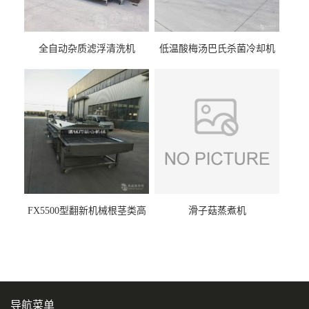
全自动杂质滤浮清洗机
低温酸梅汤巴氏杀菌冷却机
FX5500型翻新机械根茎类高
滑子菇蒸煮机
压喷淋清洗机
导航菜单