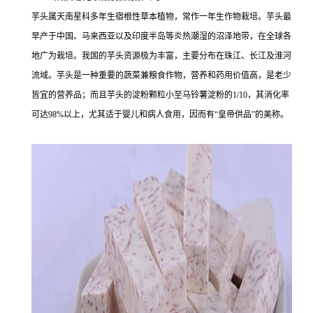
芋头属天南星科多年生宿根性草本植物，常作一年生作物栽培。芋头最
早产于中国、马来西亚以及印度半岛等炎热潮湿的沼泽地带，在全球各
地广为栽培。我国的芋头资源极为丰富，主要分布在珠江、长江及淮河
流域。芋头是一种重要的蔬菜兼粮食作物，营养和药用价值高，是老少
皆宜的营养品；而且芋头的淀粉颗粒小至马铃薯淀粉的1/10，其消化率
可达98%以上，尤其适于婴儿和病人食用，因而有“皇帝供品”的美称。