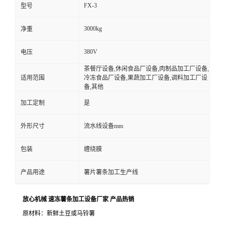
FX-3
型号
3000kg
净重
380V
电压
茶餐厅设备,休闲食品厂设备,肉制品加工厂设备,
适用范围
冷冻食品厂设备,果蔬加工厂设备,调料加工厂设
备,其他
加工定制
是
外形尺寸
流水线设备mm
包装
缠绕膜
产品用途
薯片薯条加工生产线
放心机械 速冻薯条加工设备厂家 产品热销
原材料：新鲜土豆或马铃薯