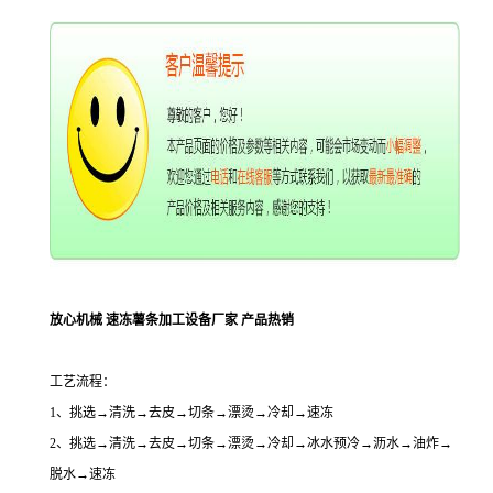
放心机械 速冻薯条加工设备厂家 产品热销
工艺流程：
1、挑选→清洗→去皮→切条→漂烫→冷却→速冻
2、挑选→清洗→去皮→切条→漂烫→冷却→冰水预冷→沥水→油炸→
脱水→速冻