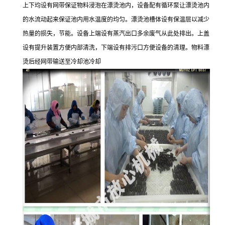
上下均设有网带保证物料浸泡在漂烫池内，设备配有循环泵让漂烫池内
的水流动起来保证池内用水温度的均匀。漂烫池槽体设有保温层以减少
热量的损失，节能。设备上端设有蒸汽出口多余废气从此处排出。上盖
设有提升装置方便内部清洗，下端设有排污口方便设备的清理。物料漂
烫后经网带输送至冷却池冷却