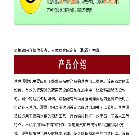
价格跟内容仅供参考，具体以实际定制（配置）为准
蒸煮漂烫机主要应用于蔬菜及海鲜产品的蒸煮加工处理。设备双层网带
设置，有效的将源烫的蔬菜完全的压制在热水中，让物料能够漂烫均
匀。网带的速度匀速可调。设备配有气动角座阀漂烫池内温度降低时会
自动补入蒸汽。漂烫池内温度达到设定温度时自动关闭以节能。蒸煮漂
烫线适用于蔬菜水果的预煮工艺，具有温控性好，效率高，节省人工等
特点，本机采用304不锈钢制作，采用蒸汽加热或导热油加热两种方
式。设备抑酶护色并及时脱水冷却，使果蔬保持原有的自然色泽。设备