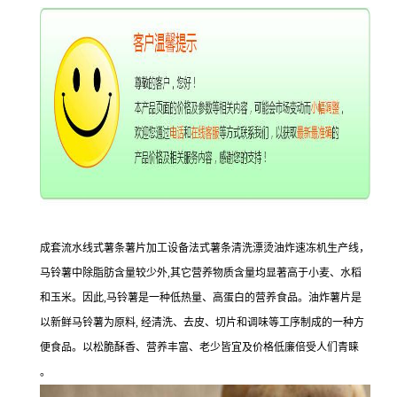
成套流水线式薯条薯片加工设备法式薯条清洗漂烫油炸速冻机生产线，
马铃薯中除脂肪含量较少外,其它营养物质含量均显著高于小麦、水稻
和玉米。因此,马铃薯是一种低热量、高蛋白的营养食品。油炸薯片是
以新鲜马铃薯为原料, 经清洗、去皮、切片和调味等工序制成的一种方
便食品。以松脆酥香、营养丰富、老少皆宜及价格低廉倍受人们青睐
。