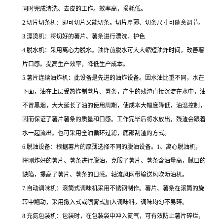
同时完成清洗、去皮的工作。效率高，损耗低。
2.切片切条机：即可切片又能切条。切片厚薄、切条尺寸可随意调节。
3.漂烫机：将切好的薯片、薯条进行漂洗、护色
4.脱水机：采用离心力脱水。油炸前脱水可大大缩短油炸时间，改善薯
片口感。提高生产效率，降低生产成本。
5.薯片连续油炸机：此设备是先进的油炸设备。因水油比重不同，水在
下面，油在上层受热炸制薯片、薯条，产生的残渣直接沉淀在水中，油
不冒黑烟，大大延长了油的使用周期，使成本大幅度降低，油温控制，
因而保证了薯片薯条的质量和口感。工作完毕后将水放出，残渣会跟着
水一起流出。也可采用全油循环过滤，底部刮渣的方式。
6.脱油设备：根据薯片的厚薄选择不同的脱油设备。1、离心脱油机，
将刚炸好的薯片、薯条进行脱油，克服了薯片、薯条含油量高，腻口的
缺陷，提高了薯片、薯条的口感。轴流风网带输送风吹沥油机。
7.自动调味机：滚筒式调味机采用不锈钢制作。薯片、薯条在滚筒的旋
转中翻动，采用撒入式或喷雾式加入调味料，调味均匀不易碎。
8.充氮包装机：包装时，在包装袋中冲入氮气，可有效防止薯片碎烂，