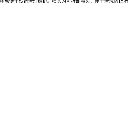
移动便于设备清理维护。喷头为可拆卸喷头，便于清洗防止堵