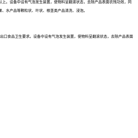
以上。设备中设有气泡发生装置，使物料呈翻滚状态，去除产品表面农残功效，同
果、水产品等颗粒状、叶状、根茎类产品清洗、浸泡。
合出口食品卫生要求。设备中设有气泡发生装置，使物料呈翻滚状态，去除产品表面