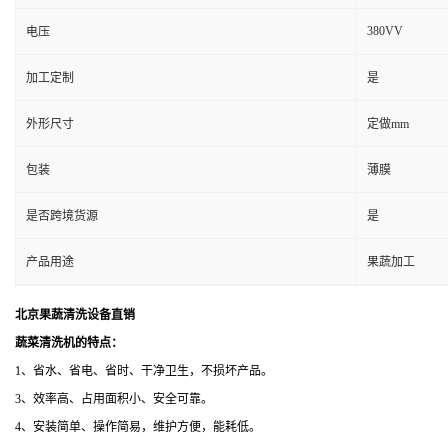
380VV
电压
加工定制
是
外形尺寸
定做mm
包装
薄膜
是否跨境货源
是
产品用途
果蔬加工
北京果蔬清洗设备直销
蔬菜清洗机的特点：
1、省水、省电、省时、干净卫生，不损坏产品。
3、效率高、占用面积小、安全可靠。
4、安装简单、操作简易，维护方便，能耗低。