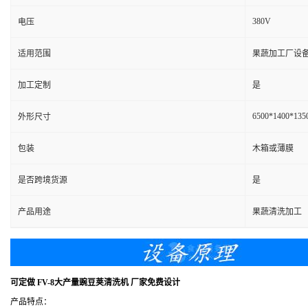
380V
电压
适用范围
果蔬加工厂设
加工定制
是
6500*1400*13
外形尺寸
包装
木箱或薄膜
是否跨境货源
是
产品用途
果蔬清洗加工
可定做 FV-8大产量豌豆荚清洗机 厂家免费设计
产品特点：