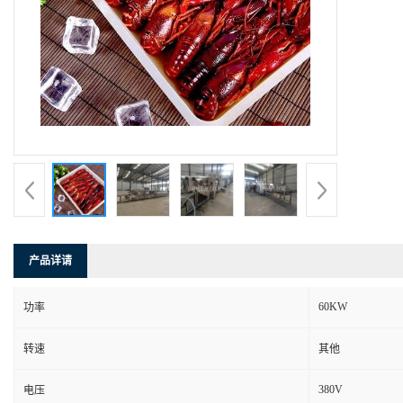
产品详请
60KW
功率
转速
其他
380V
电压