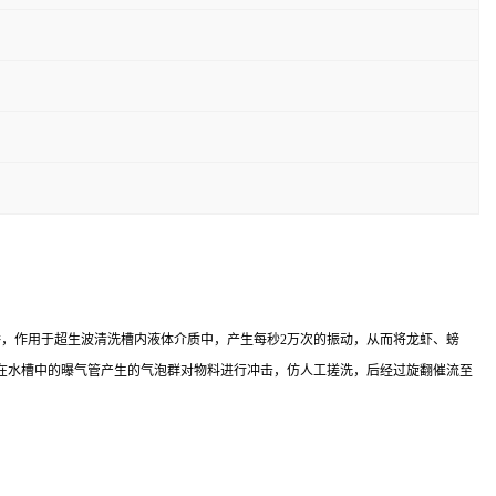
，作用于超生波清洗槽内液体介质中，产生每秒2万次的振动，从而将龙虾、螃
在水槽中的曝气管产生的气泡群对物料进行冲击，仿人工搓洗，后经过旋翻催流至