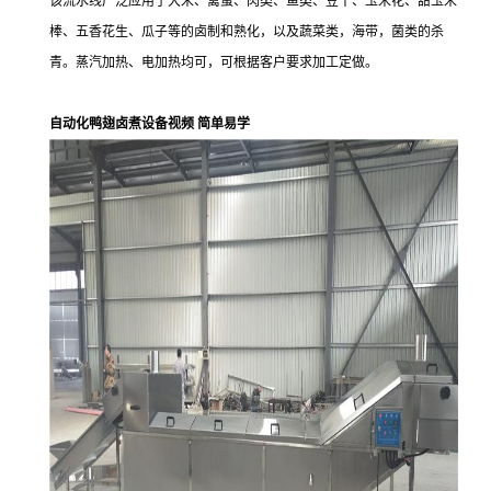
该流水线广泛应用于大米、禽蛋、肉类、鱼类、豆干、玉米花、甜玉米
棒、五香花生、瓜子等的卤制和熟化，以及蔬菜类，海带，菌类的杀
青。蒸汽加热、电加热均可，可根据客户要求加工定做。
自动化鸭翅卤煮设备视频 简单易学