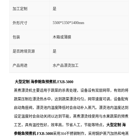
加工定制
是
5500*1350*1400mm
外形尺寸
包装
木箱或薄膜
是否跨境货源
是
产品用途
水产品漂烫加工
大型定制 海参鲍鱼预煮机 FXB-5000
蒸煮漂烫机主要适用于蔬菜的杀青处理，设备设有双层网带，有效的将
蔬菜压制在漂烫热水中，达到蔬菜漂烫均匀，网带速度可调，设备配有
启动角座阀，漂烫池内温度降低时会自动补入蒸汽。漂烫池内温度达到
设定温度时会自动关闭以达到节能，蒸煮漂烫线使用与水果蔬菜的预煮
工艺，具有温控性好，效率高，节省人工，节能等特点，
大型定制 海
参鲍鱼预煮机 FXB-5000
采用304不锈钢制作，采用锅炉蒸汽加热和电蒸