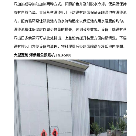
汽加热或导热油加热两种方式。抑酶护色并及时脱水冷却，使果蔬保持
原有自然色泽。果蔬蒸煮漂烫机上下均设有网带保证无聊浸泡在漂烫池
内，配有循环泵让漂烫池内的水流动起来以保证池内用水温度的均匀。
漂烫池槽体保温层以减少热量的损失，达到节能效果。设备上端设有蒸
汽出口多余蒸汽可从此处排出，上盖设有提升装置方便内部清洗，下端
设有排污口方便设备的清理，物料漂烫后经网带输送至冷却池内冷却。
大型定制 海参鲍鱼预煮机 FXB-5000