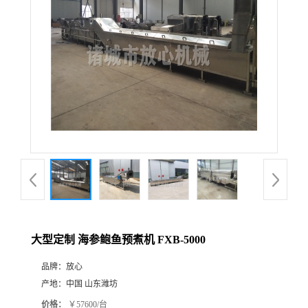
大型定制 海参鲍鱼预煮机 FXB-5000
品牌：
放心
产地：
中国 山东潍坊
价格：
￥57600/台