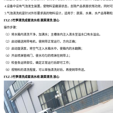
4.设备中设有气泡发生装置，使物料呈翻滚状态，去除产品表面农残功效，同时
5.气泡清洗机是针对外形要求高的物料设计，适用于：蔬菜、水果、水产品等颗
FXZ-5竹笋清洗成套流水线 蔬菜清洗 放心
操作步骤：
（1）将水箱内清洗干净，加满水；主槽体内注入清水至溢水口有水溢出。
（2）启动输送网带电机，使网带正常运行，方向正确；
（3）启动旋涡泵，将空气注入水箱水中，使箱内的水翻腾；
（4）开启喷淋管阀门，使水均匀的喷淋在网带上；
（5）检查各运转部位，确定正常运行后即可工作；
（6）视物料的清洗程度，可以单独清洗好后，再使网带传送。
FXZ-5竹笋清洗成套流水线 蔬菜清洗 放心