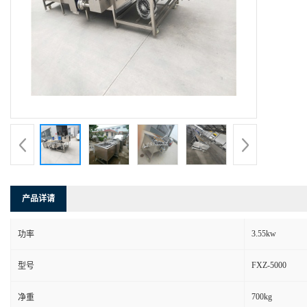
产品详请
3.55kw
功率
FXZ-5000
型号
700kg
净重