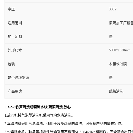
380V
电压
适用范围
果蔬加工厂设
加工定制
是
5000*1350mm
外形尺寸
包装
木箱或薄膜
是否跨境货源
是
产品用途
蔬菜清洗
FXZ-5竹笋清洗成套流水线 蔬菜清洗 放心
1.放心机械气泡型清洗机采用气泡水浴清洗。
2.本清洗机采用气泡清洗，适用于片类蔬菜的清洗，可根据产品的量来定作。
3.设备除电机、轴承等标准件外均采用不锈钢SUS304/2B材料制作，完全符合出