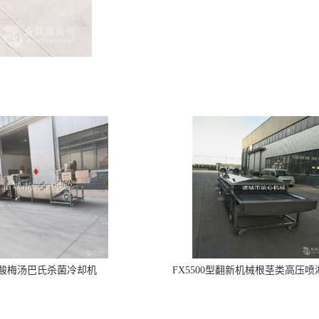
酸梅汤巴氏杀菌冷却机
FX5500型翻新机械根茎类高压