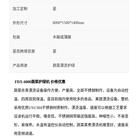
加工定制
是
6000*1500*1400mm
外形尺寸
包装
木箱或薄膜
是否跨境货源
是
产品用途
蔬菜漂烫护绿
FDX-6000蔬菜护绿机 价格优惠
蔬菜杀青漂烫设备操作方便，产量高，全部不锈钢制作，设备为自动控
温、四周双层保温，是目前国内使用较多的食品、果蔬漂烫设备。整机
采用优质USU304不锈钢材质制作，漂烫温度、速度可以根据工艺要求
设该机运行平稳，嗓音低，不锈钢网带输送强度高，伸缩性小，不易变
形，易保养。水温有温控仪自动控制，蔬菜蒸煮漂烫机哪里好，速度采
用变频调速。